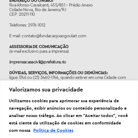
ENDEREÇO DO ÓRGÃO:
Rua Afonso Cavalcanti, 455/851 – Prédio Anexo
Cidade Nova, Rio de Janeiro/RJ
CEP: 20211-110
Telefones: 2976-1012
E-mail: contato@fundacaojoaogoulart.com
ASSESSORIA DE COMUNICAÇÃO
(e-mail exclusivo para a imprensa)
imprensacasacivil@prefeitura.rio
DÚVIDAS, SERVIÇOS, INFORMAÇÕES OU DENÚNCIAS:
ligue 1746 ou (21) 3460-1746, quando estiver em uma Cidade com
o código de área diferente do 21.
Valorizamos sua privacidade
PORTAL:
www.1746.rio
Utilizamos cookies para aprimorar sua experiência de
navegação, exibir anúncios ou conteúdo personalizado e
analisar nosso tráfego. Ao clicar em “Aceitar todos”, você
está ciente da utilização de cookies em conformidade
com nossa
Política de Cookies