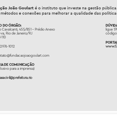
ção João Goulart
é o instituto que investe na gestão públic
 métodos e conexões para melhorar a qualidade das políticas
O DO ÓRGÃO:
DÚVIDA
 Cavalcanti, 455/851 – Prédio Anexo
ligue 1
va, Rio de Janeiro/RJ
código 
-110
PORTAL
 2976-1012
www.17
ontato@fundacaojoaogoulart.com
RIA DE COMUNICAÇÃO
clusivo para a imprensa)
sacivil@prefeitura.rio