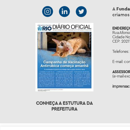
A
Funda
criamos
ENDEREÇ
Rua Afonso
Cidade No
CEP: 20211
Telefones:
E-mail: c
ASSESSO
(e-mail ex
imprensaca
CONHEÇA A ESTUTURA DA
PREFEITURA