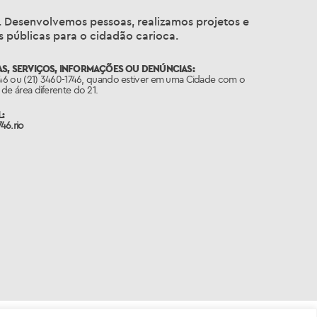
a. Desenvolvemos pessoas, realizamos projetos e
 públicas para o cidadão carioca.
S, SERVIÇOS, INFORMAÇÕES OU DENÚNCIAS:
746 ou (21) 3460-1746, quando estiver em uma Cidade com o
de área diferente do 21.
:
46.rio