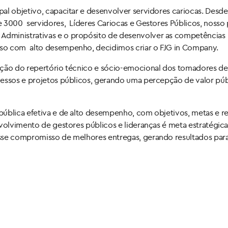
l objetivo, capacitar e desenvolver servidores cariocas. Desde 
e 3000 servidores, Líderes Cariocas e Gestores Públicos, nosso
dministrativas e o propósito de desenvolver as competências
sso com alto desempenho, decidimos criar o FJG in Company.
ação do repertório técnico e sócio-emocional dos tomadores de
essos e projetos públicos, gerando uma percepção de valor púb
pública efetiva e de alto desempenho, com objetivos, metas e r
nvolvimento de gestores públicos e lideranças é meta estratégic
esse compromisso de melhores entregas, gerando resultados par