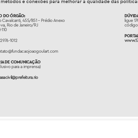
 métodos e conexões para melhorar a qualidade das políticas
O DO ÓRGÃO:
DÚVIDA
 Cavalcanti, 455/851 – Prédio Anexo
ligue 1
va, Rio de Janeiro/RJ
código 
-110
PORTAL
 2976-1012
www.17
ontato@fundacaojoaogoulart.com
RIA DE COMUNICAÇÃO
clusivo para a imprensa)
sacivil@prefeitura.rio