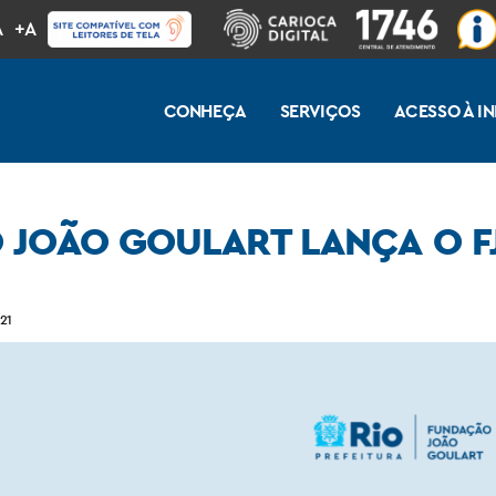
A
+A
CONHEÇA
SERVIÇOS
ACESSO À 
 JOÃO GOULART LANÇA O F
 Company
21