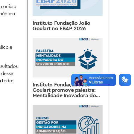
o início
 público
Instituto Fundação João
Goulart no EBAP 2026
lico e
esultados
a desse
a todos
Instituto Fundação João
Goulart promove palestra:
Mentalidade Inovadora do
Servidor Público