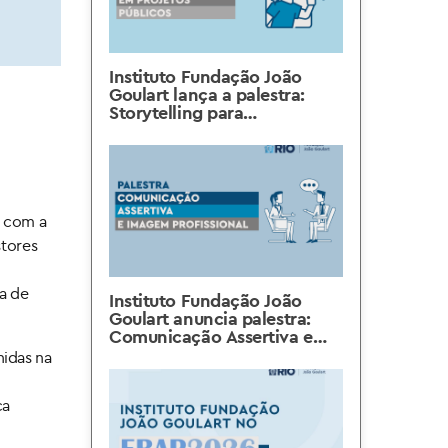
Instituto Fundação João
Goulart lança a palestra:
Storytelling para
Engajamento em Projetos
Públicos
l com a
stores
a de
Instituto Fundação João
Goulart anuncia palestra:
Comunicação Assertiva e
Imagem Profissional
nidas na
ca