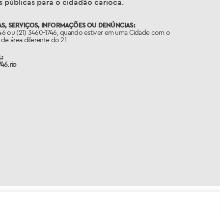
 públicas para o cidadão carioca.
S, SERVIÇOS, INFORMAÇÕES OU DENÚNCIAS:
746 ou (21) 3460-1746, quando estiver em uma Cidade com o
de área diferente do 21.
:
46.rio