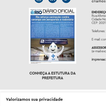
criamos
ENDEREÇ
Rua Afonso
Cidade No
CEP: 20211
Telefones:
E-mail: c
ASSESSO
(e-mail ex
imprensaca
CONHEÇA A ESTUTURA DA
PREFEITURA
Valorizamos sua privacidade