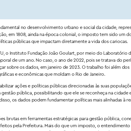
ndamental no desenvolvimento urbano e social da cidade, repr
iação, em 1808, ainda na época colonial, o imposto tem sido um d
olíticas públicas que impactam diretamente a vida dos cariocas.
U, o Instituto Fundação João Goulart, por meio do Laboratório 
emporal de um ano. No caso, o ano de 2022, pois se tratava do pe
r sobre os dados, em janeiro de 2023. O trabalho foi além dos
ráficas e econômicas que moldam o Rio de Janeiro.
viabilizar ações e políticas públicas direcionadas às suas populaçõ
gestão pública, possibilitando que ele se reconheça na cidade 
isso, os dados podem fundamentar políticas mais alinhadas à re
es brutas em ferramentas estratégicas para gestão pública, co
feitos pela Prefeitura. Mais do que um imposto, o entendimento