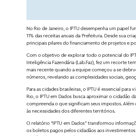
No Rio de Janeiro, o IPTU desempenha um papel fu
11% das receitas anuais da Prefeitura. Desde sua cr
principais pilares do financiamento de projetos e p
Com o objetivo de explorar todo o potencial do IPT
Inteligência Fazendária (Lab.Faz), fez um recorte t
mais recente quando a equipe começou a se debruça
números, revelando as complexidades sociais, geog
Para as cidades brasileiras, o IPTU é essencial para 
Rio, o IPTU em Dados busca aproximar o cidadão da 
compreenda o que significam seus impostos. Além d
às necessidades dos diferentes territórios.
O relatório “IPTU em Dados” transformou informaçõ
os boletos pagos pelos cidadãos aos investimentos 