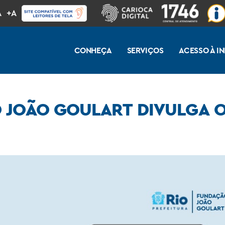
A
+A
CONHEÇA
SERVIÇOS
ACESSO À 
 JOÃO GOULART DIVULGA O
 em Dados