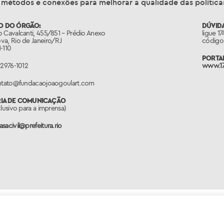
 métodos e conexões para melhorar a qualidade das políticas
O DO ÓRGÃO:
DÚVIDA
 Cavalcanti, 455/851 – Prédio Anexo
ligue 1
va, Rio de Janeiro/RJ
código 
-110
PORTAL
 2976-1012
www.17
ontato@fundacaojoaogoulart.com
RIA DE COMUNICAÇÃO
clusivo para a imprensa)
sacivil@prefeitura.rio