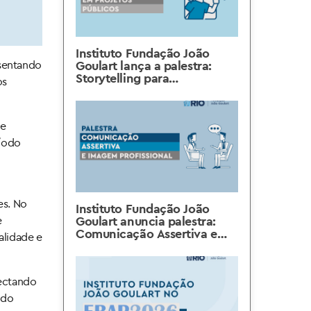
Instituto Fundação João
esentando
Goulart lança a palestra:
Storytelling para
os
Engajamento em Projetos
Públicos
de
ríodo
es. No
Instituto Fundação João
e
Goulart anuncia palestra:
Comunicação Assertiva e
alidade e
Imagem Profissional
nectando
 do