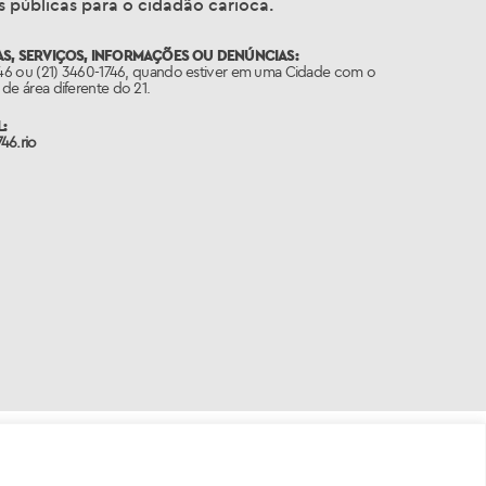
 públicas para o cidadão carioca.
S, SERVIÇOS, INFORMAÇÕES OU DENÚNCIAS:
746 ou (21) 3460-1746, quando estiver em uma Cidade com o
de área diferente do 21.
:
46.rio